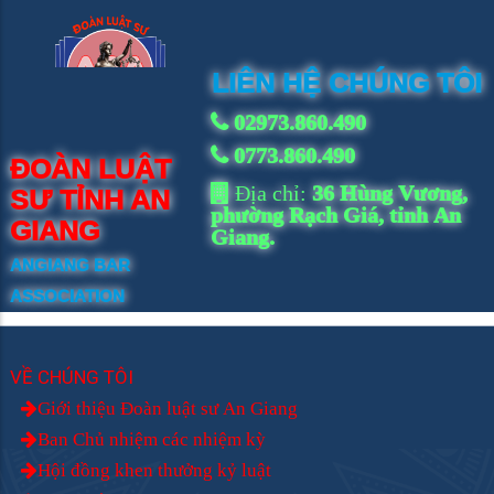
LIÊN HỆ CHÚNG TÔI
02973.860.490
0773.860.490
ĐOÀN LUẬT
Địa chỉ:
36 Hùng Vương,
SƯ TỈNH AN
phường Rạch Giá, tỉnh An
GIANG
Giang.
ANGIANG BAR
ASSOCIATION
VỀ CHÚNG TÔI
Giới thiệu Đoàn luật sư An Giang
Ban Chủ nhiệm các nhiệm kỳ
Hội đồng khen thưởng kỷ luật