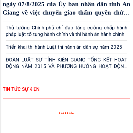
ngày 07/8/2025 của Ủy ban nhân dân tỉnh An
Giang về việc chuyển giao thẩm quyền chứng
thực giao dịch từ Ủy ban nhân dân cấp xã sang
Thủ tướng Chính phủ chỉ đạo tăng cường chấp hành
tổ chức hành nghề công chứng trên địa bàn
pháp luật tố tụng hành chính và thi hành án hành chính
tỉnh An Giang
Triển khai thi hành Luật thi hành án dân sự năm 2025
ĐOÀN LUẬT SƯ TỈNH KIÊN GIANG TỔNG KẾT HOẠT
ĐỘNG NĂM 2015 VÀ PHƯƠNG HƯỚNG HOẠT ĐỘNG
NĂM 2016
TIN TỨC SỰ KIỆN