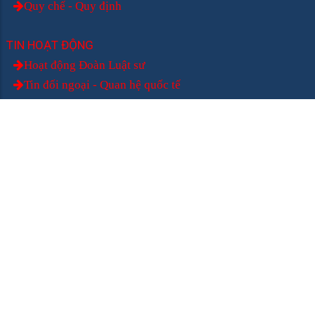
Quy chế - Quy định
TIN HOẠT ĐỘNG
Hoạt động Đoàn Luật sư
Tin đối ngoại - Quan hệ quốc tế
Bồi dưỡng nghiệp vụ
Bảo vệ quyền lợi
Giám sát hoạt động
Chính sách luật sư
Xây dựng pháp luật
Hoạt động thành viên
TIN TỨC
Tin tức sự kiện
Văn bản chính sách mới
Bản tin luật sư hiện nay