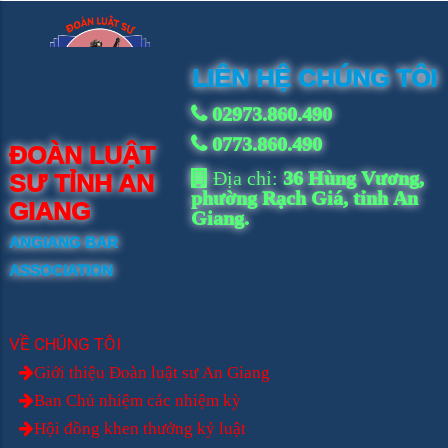
LIÊN HỆ CHÚNG TÔI
02973.860.490
0773.860.490
ĐOÀN LUẬT
Địa chỉ:
36 Hùng Vương,
SƯ TỈNH AN
phường Rạch Giá, tỉnh An
GIANG
Giang.
ANGIANG BAR
ASSOCIATION
VỀ CHÚNG TÔI
Giới thiệu Đoàn luật sư An Giang
Ban Chủ nhiệm các nhiệm kỳ
Hội đồng khen thưởng kỷ luật