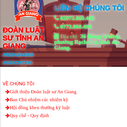
LIÊN HỆ CHÚNG TÔI
02973.860.490
0773.860.490
ĐOÀN LUẬT
Địa chỉ:
36 Hùng Vương,
SƯ TỈNH AN
phường Rạch Giá, tỉnh An
GIANG
Giang.
ANGIANG BAR
ASSOCIATION
VỀ CHÚNG TÔI
Giới thiệu Đoàn luật sư An Giang
Ban Chủ nhiệm các nhiệm kỳ
Hội đồng khen thưởng kỷ luật
Quy chế - Quy định