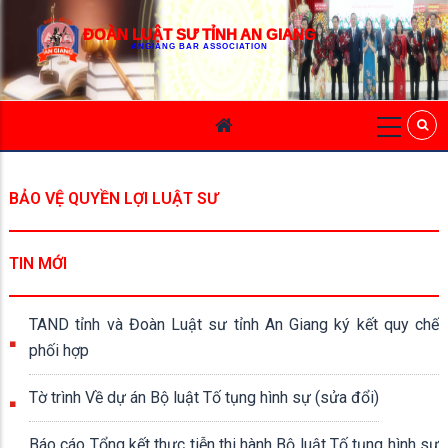
ĐOÀN LUẬT SƯ TỈNH AN GIANG
ANGIANG BAR ASSOCIATION
BẢO VỆ QUYỀN LỢI LUẬT SƯ
TIN MỚI
TAND tỉnh và Đoàn Luật sư tỉnh An Giang ký kết quy chế
phối hợp
Tờ trình Về dự án Bộ luật Tố tụng hình sự (sửa đổi)
Báo cáo Tổng kết thực tiễn thi hành Bộ luật Tố tụng hình sự