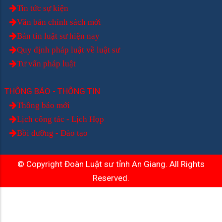
Tin tức sự kiện
Văn bản chính sách mới
Bản tin luật sư hiện nay
Quy định pháp luật về luật sư
Tư vấn pháp luật
THÔNG BÁO - THÔNG TIN
Thông báo mới
Lịch công tác - Lịch Họp
Bồi dưỡng - Đào tạo
© Copyright Đoàn Luật sư tỉnh An Giang. All Rights
Reserved.