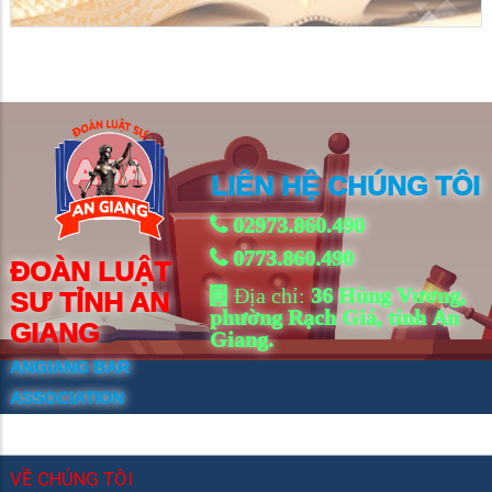
LIÊN HỆ CHÚNG TÔI
02973.860.490
0773.860.490
ĐOÀN LUẬT
Địa chỉ:
36 Hùng Vương,
SƯ TỈNH AN
phường Rạch Giá, tỉnh An
GIANG
Giang.
ANGIANG BAR
ASSOCIATION
VỀ CHÚNG TÔI