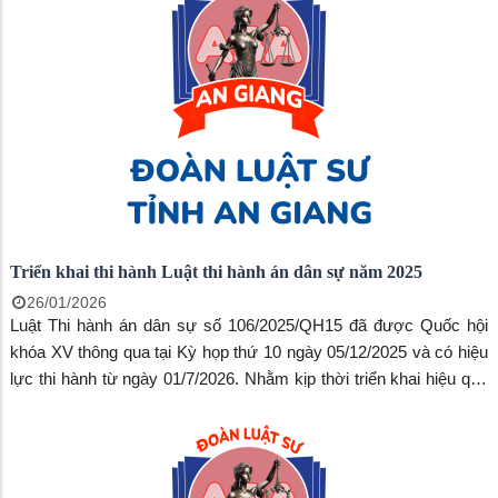
bản án hành chính thuộc trách nhiệm thi hành của Ủy ban nhân
dân, Chủ tịch Ủy ban nhân dân đã có hiệu lực pháp luật chưa thi
hành xong đã ảnh hưởng đến hiệu lực, hiệu quả quản lý nhà nước
và quyền, lợi ích hợp pháp của tổ chức, cá nhân.
Triển khai thi hành Luật thi hành án dân sự năm 2025
26/01/2026
Luật Thi hành án dân sự số 106/2025/QH15 đã được Quốc hội
khóa XV thông qua tại Kỳ họp thứ 10 ngày 05/12/2025 và có hiệu
lực thi hành từ ngày 01/7/2026. Nhằm kịp thời triển khai hiệu quả
Luật Thi hành án dân sự (THADS) và Quyết định số 159/QĐ-TTg
ngày 21/01/2026 của Thủ tướng Chính phủ; Quyết định số
368/QĐ-BTP ngày 23/01/2026 của Bộ trưởng Bộ Tư pháp, Cục
Quản lý Thi hành án dân sự đã ban hành Kế hoạch số 389/KH-